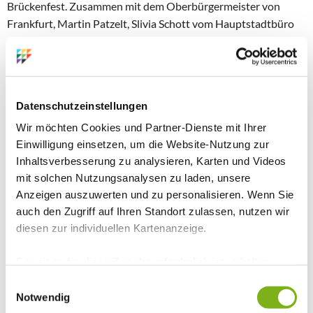
Brückenfest. Zusammen mit dem Oberbürgermeister von
Frankfurt, Martin Patzelt, Slivia Schott vom Hauptstadtbüro
des IB sowie dem Bürgermeister von Slubice, Robert
Lopusiewicz, feiern die Region mit über 2.500 Bürger*innen ein
grenzüberschreitendes Fest. Das deutsch-polnische
Unterhaltungsprogramm rund um das historische Rathaus
Datenschutzeinstellungen
gipfelt am Abend in das Konzert von Frank Schöbel, einem der
Wir möchten Cookies und Partner-Dienste mit Ihrer
bekanntesten Schlagersänger im Osten. Marktstände
Einwilligung einsetzen, um die Website-Nutzung zur
zahlreicher IB-Einrichtungen präsentieren ihre Angebote und
Inhaltsverbesserung zu analysieren, Karten und Videos
werben für “Schwarz-Rot-Bunt”. Eine Radtour rund um Oder
mit solchen Nutzungsanalysen zu laden, unsere
und Neiße mit 40 deutschen, tchechischen und polnischen
Anzeigen auszuwerten und zu personalisieren. Wenn Sie
Jugendlichen endet nach 375 Kilometern und sechs Tagen am
auch den Zugriff auf Ihren Standort zulassen, nutzen wir
Brückenfest.
diesen zur individuellen Kartenanzeige.
Soweit es für diese Zwecke erforderlich ist, erhalten
2005
unsere Partner Daten wie Ihre IP-Adresse und
Einwilligungsauswahl
Die Kampagne „Schwarz-Rot-Bunt“ findet zunehmend
verarbeiten diese zusammen mit Daten von anderen
Notwendig
Eingang in die Regelarbeit mit Themen wie: Partizipation und
Websites. Die Partner erkennen mitunter auch, wenn Sie