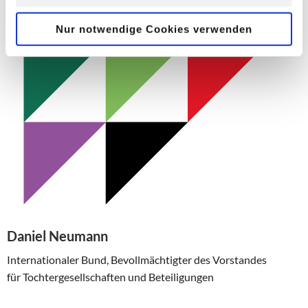
nicht auf notwendige Cookies, die erforderlich zur
Bereitstellung der von Ihnen aufgerufenen Website-
Nur notwendige Cookies verwenden
Funktionen sind. Diese Cookies setzen wir aufgrund
berechtigter Interessen und daher unabhängig von einer
Einwilligung.
Daniel Neumann
Internationaler Bund, Bevollmächtigter des Vorstandes
für Tochtergesellschaften und Beteiligungen